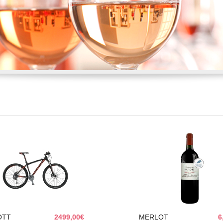
OTT
2499,00€
MERLOT
6