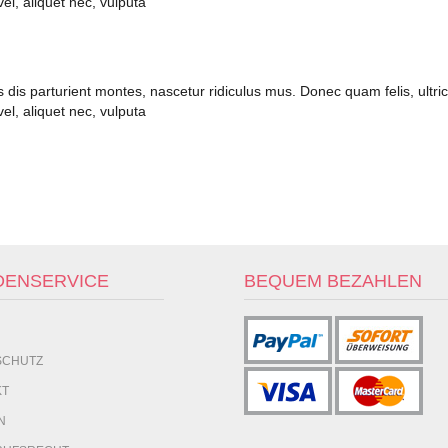
el, aliquet nec, vulputa
s parturient montes, nascetur ridiculus mus. Donec quam felis, ultrici
el, aliquet nec, vulputa
DENSERVICE
BEQUEM BEZAHLEN
SCHUTZ
KT
N