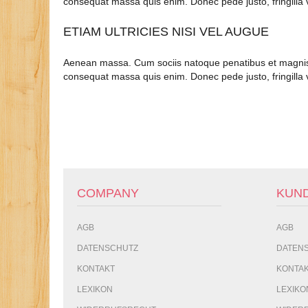
consequat massa quis enim. Donec pede justo, fringilla v
ETIAM ULTRICIES NISI VEL AUGUE
Aenean massa. Cum sociis natoque penatibus et magnis di
consequat massa quis enim. Donec pede justo, fringilla v
COMPANY
KUN
AGB
AGB
DATENSCHUTZ
DATEN
KONTAKT
KONTA
LEXIKON
LEXIKO