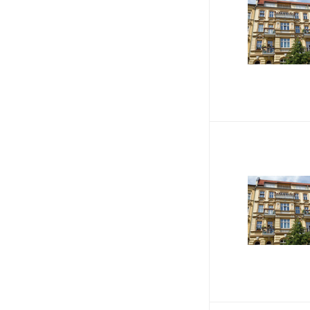
Zentralheizung
GARAGE / STELLPLATZ
Garage
Stellplatz
ETAGE
2
4
EG