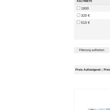
KALTMIETE
1800
320 €
510 €
VERKAUFSFLÄCHE
Filterung aufheben
100 m²
120 m²
Preis Aufsteigend
|
Prei
68 m²
HEIZUNGSART
Fernwärme