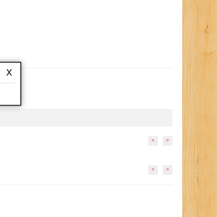
x
<
>
<
>