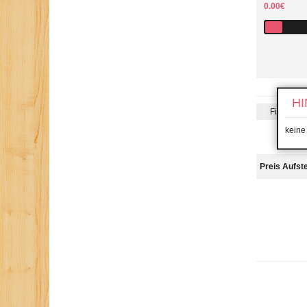
0.00€
HI
Filterung
keine
Preis Aufst