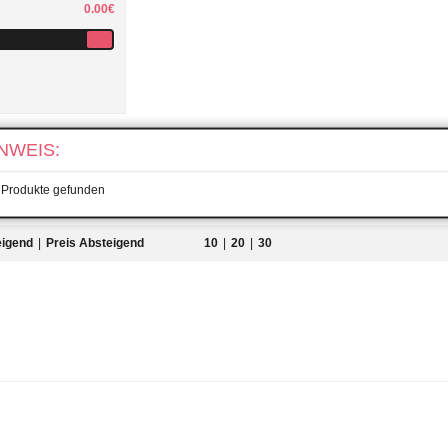
0.00€
NWEIS:
 aufheben
 Produkte gefunden
eigend
|
Preis Absteigend
10
|
20
|
30